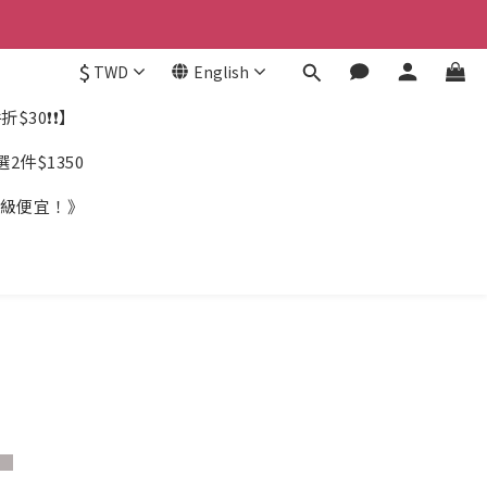
$
TWD
English
$30❗❗】
件$1350
《超級便宜！》
__