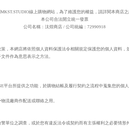
MKST.STUDIO線上購物網站，為了維護您的權益，請詳閱本商店
本公司合法開立統一發票
公司名稱：汰煌商店 /
公司統編：72990918
政策，本網店將依照個人資料保護法令相關規定保護您的個人資料，
子文件作為意思表示之方法。
OPLINE平台所提供之功能，於購物結帳及履行契約之流程中蒐集您的
。
予物流廠商作配送或聯絡之用。
檢警單位之調查，或於您有違反法令或契約而有主張權利之必要情形