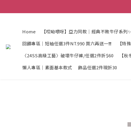
Home
【哎呦喂呀】亞力同款｜經典不敗牛仔系列✨
回饋專區｜短袖任選3件NT.990 買六再送一❗❗
【特殊
〈24SS高級工藝〉破壞牛仔褲/任選2件折$60
【秋冬
懶人專區｜素面基本款式
飾品任選2件現折30
_