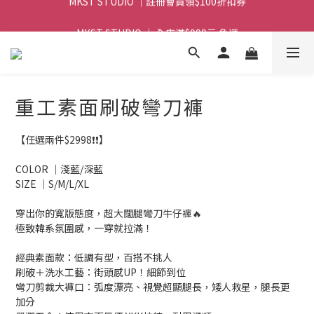
MKST STUDIO ｜ 全店滿$999元 免運
MKST STUDIO ｜ 全店滿$999元 免運
重工素面刷破彎刀褲
【任選兩件$2998❗❗】
COLOR ｜淺藍/深藍
SIZE ｜S/M/L/XL
穿出你的寬版態度，超大闊腿彎刀牛仔褲🔥
極致韓系氛圍感，一穿就拉滿！
經典素面款：低調有型，百搭不挑人
刷破＋洗水工藝：街頭感UP！細節到位
彎刀剪裁大褲口：弧度漂亮、視覺超顯腿長，矮人救星，腿長更
加分