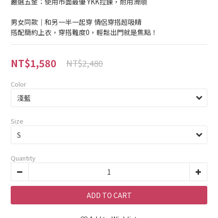
嚴選五金：使用市面最優 YKK拉鍊，耐用滑順
男女同款｜和另一半一起穿 情侶穿搭超吸睛
搭配簡約上衣，穿搭難度0，輕鬆出門就是焦點！
NT$1,580
NT$2,480
Color
Size
Quantity
ADD TO CART