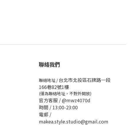
聯絡我們
台北市北投區石牌路一段
聯絡地址
/
166巷82號1樓
(僅為聯絡地址，不對外開放)
官方客服 /
@mwz4070d
時間 / 13:00-23:00
電郵 /
makea.style.studio@gmail.com