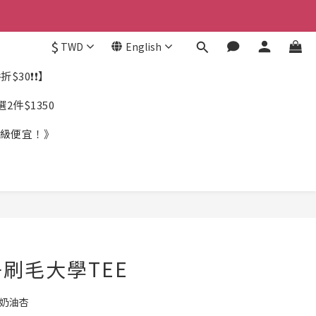
$
TWD
English
$30❗❗】
件$1350
《超級便宜！》
刷毛大學TEE
/奶油杏