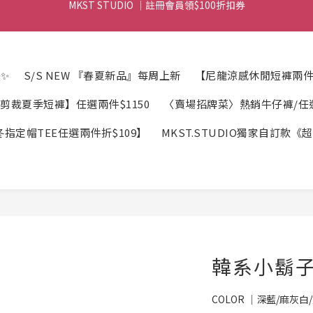
MKST STUDIO ｜ 全店滿$999元 免運
MKST STUDIO ｜ 全店滿$999元 免運
MKST STUDIO ｜註冊會員領$100折扣券
✨
S/S NEW 『春夏新品』每周上新
【尼龍涼感休閒短褲兩件折
MKST STUDIO ｜ 全店滿$999元 免運
剪裁夏季短褲】任選兩件$1150
〈賣場招牌菜〉熱銷牛仔褲/任選2
指定帽TEE任選兩件折$109】
MKST.STUDIO獨家自訂款
韓系小鬍子
COLOR ｜深藍/麻灰白