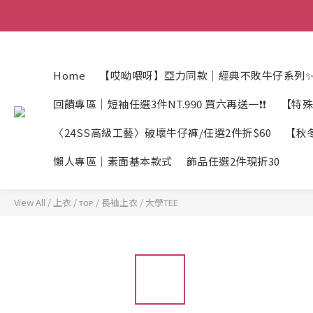
Home
【哎呦喂呀】亞力同款｜經典不敗牛仔系列✨
回饋專區｜短袖任選3件NT.990 買六再送一❗❗
【特殊
〈24SS高級工藝〉破壞牛仔褲/任選2件折$60
【秋冬
懶人專區｜素面基本款式
飾品任選2件現折30
View All
/
上衣 / ᴛᴏᴘ
/
長袖上衣
/
大學TEE