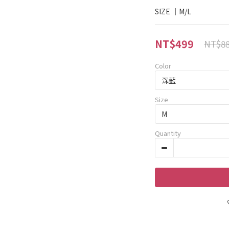
SIZE ｜M/L
NT$499
NT$8
Color
Size
Quantity