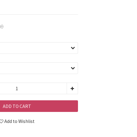
80
ADD TO CART
Add to Wishlist