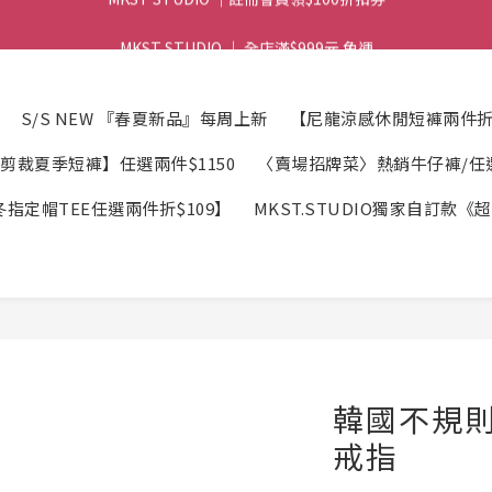
MKST STUDIO ｜ 全店滿$999元 免運
MKST STUDIO ｜ 全店滿$999元 免運
S/S NEW 『春夏新品』每周上新
【尼龍涼感休閒短褲兩件折$
剪裁夏季短褲】任選兩件$1150
〈賣場招牌菜〉熱銷牛仔褲/任選2
指定帽TEE任選兩件折$109】
MKST.STUDIO獨家自訂款
韓國不規
戒指