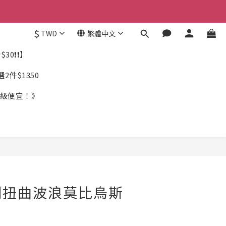
$
TWD
繁體中文
30❗❗】
件$1350
《超級便宜！》
則扭曲波浪莫比烏斯