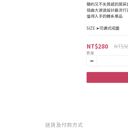
簡約又不失質感的莫菲
扭曲大波浪設計最流行
值得入手的韓系單品
SIZE ➤可調式戒圍
NT$280
NT$5
數量
送貨及付款方式