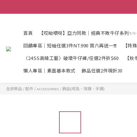
首頁
【哎呦喂呀】亞力同款｜經典不敗牛仔系列✨✨
回饋專區｜短袖任選3件NT.990 買六再送一❗❗
【特殊
〈24SS高級工藝〉破壞牛仔褲/任選2件折$60
【秋冬
懶人專區｜素面基本款式
飾品任選2件現折30
全部商品
/
配件 / ᴀᴄᴄᴇssᴏʀɪᴇs
/
飾品(戒指、項鍊、手鍊)