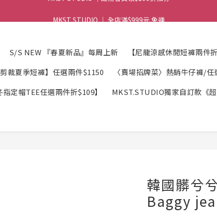
MKST STUDIO ｜ 全店滿$999元 免運
MKST STUDIO ｜ 全店滿$999元 免運
MKST STUDIO ｜註冊會員領$100折扣券
S/S NEW 『春夏新品』每周上新
【尼龍涼感休閒短褲兩件折$
MKST STUDIO ｜ 全店滿$999元 免運
剪裁夏季短褲】任選兩件$1150
〈賣場招牌菜〉熱銷牛仔褲/任選2
指定帽TEE任選兩件折$109】
MKST.STUDIO獨家自訂款
韓國髒兮
Baggy j