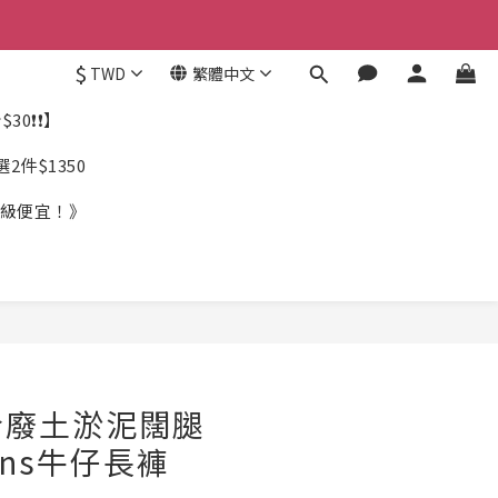
$
TWD
繁體中文
30❗❗】
件$1350
《超級便宜！》
兮廢土淤泥闊腿
eans牛仔長褲