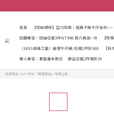
首頁
【哎呦喂呀】亞力同款｜經典不敗牛仔系列✨✨
回饋專區｜短袖任選3件NT.990 買六再送一❗❗
【特殊
〈24SS高級工藝〉破壞牛仔褲/任選2件折$60
【秋冬
懶人專區｜素面基本款式
飾品任選2件現折30
全部商品
/
S/S NEW 『春夏新品』每周上新