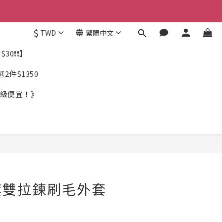
$
TWD
繁體中文
30❗❗】
件$1350
《超級便宜！》
旗雙拉鍊刷毛外套