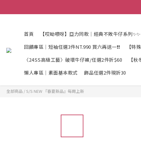
首頁
【哎呦喂呀】亞力同款｜經典不敗牛仔系列✨✨
回饋專區｜短袖任選3件NT.990 買六再送一❗❗
【特殊
〈24SS高級工藝〉破壞牛仔褲/任選2件折$60
【秋冬
懶人專區｜素面基本款式
飾品任選2件現折30
全部商品
/
S/S NEW 『春夏新品』每周上新