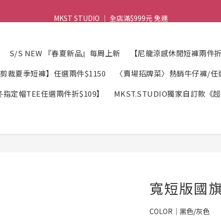
MKST STUDIO ｜ 全店滿$999元 免運
MKST STUDIO ｜ 全店滿$999元 免運
MKST STUDIO ｜註冊會員領$100折扣券
S/S NEW 『春夏新品』每周上新
【尼龍涼感休閒短褲兩件折$
MKST STUDIO ｜ 全店滿$999元 免運
剪裁夏季短褲】任選兩件$1150
〈賣場招牌菜〉熱銷牛仔褲/任選2
指定帽TEE任選兩件折$109】
MKST.STUDIO獨家自訂款
寬短版國
COLOR｜黑色/灰色	