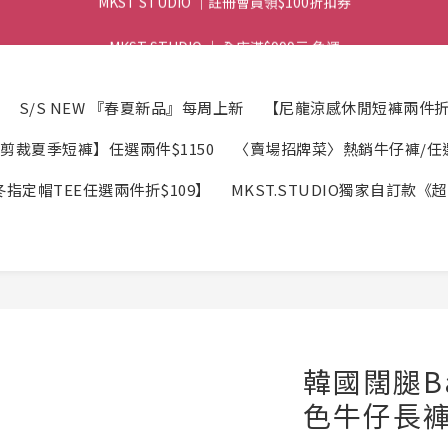
MKST STUDIO ｜ 全店滿$999元 免運
MKST STUDIO ｜ 全店滿$999元 免運
MKST STUDIO ｜註冊會員領$100折扣券
S/S NEW 『春夏新品』每周上新
【尼龍涼感休閒短褲兩件折$
MKST STUDIO ｜ 全店滿$999元 免運
剪裁夏季短褲】任選兩件$1150
〈賣場招牌菜〉熱銷牛仔褲/任選2
指定帽TEE任選兩件折$109】
MKST.STUDIO獨家自訂款
韓國闊腿Ba
色牛仔長