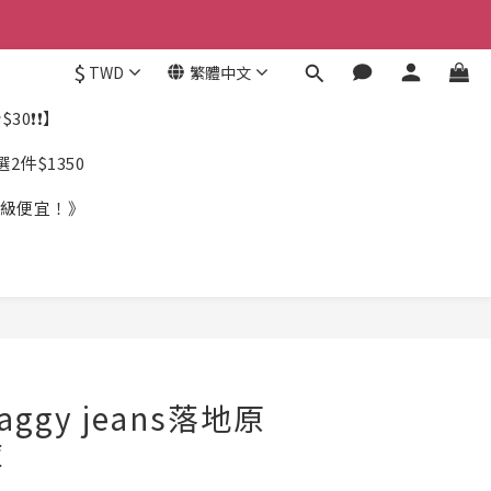
$
TWD
繁體中文
30❗❗】
件$1350
《超級便宜！》
ggy jeans落地原
褲