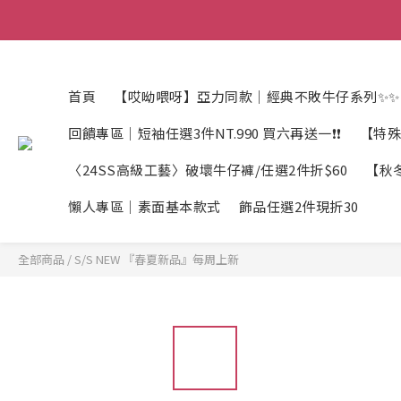
首頁
【哎呦喂呀】亞力同款｜經典不敗牛仔系列✨✨
回饋專區｜短袖任選3件NT.990 買六再送一❗❗
【特殊
〈24SS高級工藝〉破壞牛仔褲/任選2件折$60
【秋冬
懶人專區｜素面基本款式
飾品任選2件現折30
全部商品
/
S/S NEW 『春夏新品』每周上新