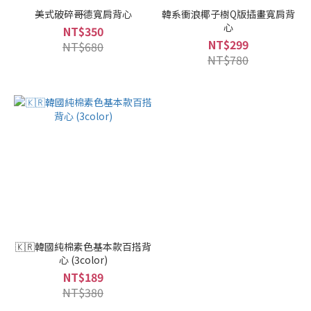
美式破碎哥德寬肩背心
韓系衝浪椰子樹Q版插畫寬肩背
心
NT$350
NT$299
NT$680
NT$780
🇰🇷韓國純棉素色基本款百搭背
心 (3color)
NT$189
NT$380