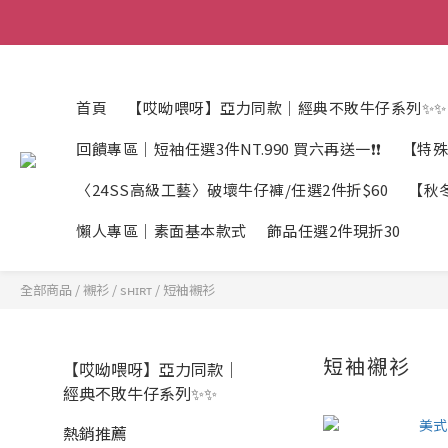
首頁
【哎呦喂呀】亞力同款｜經典不敗牛仔系列✨✨
回饋專區｜短袖任選3件NT.990 買六再送一❗❗
【特殊
〈24SS高級工藝〉破壞牛仔褲/任選2件折$60
【秋冬
懶人專區｜素面基本款式
飾品任選2件現折30
全部商品
/
襯衫 / sʜɪʀᴛ
/
短袖襯衫
短袖襯衫
【哎呦喂呀】亞力同款｜
經典不敗牛仔系列✨✨
熱銷推薦