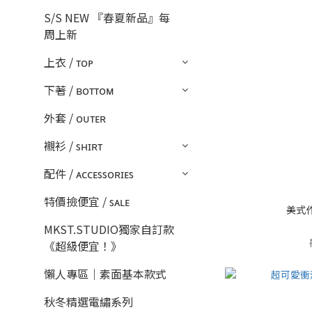
S/S NEW 『春夏新品』每
周上新
上衣 / ᴛᴏᴘ
下著 / ʙᴏᴛᴛᴏᴍ
外套 / ᴏᴜᴛᴇʀ
襯衫 / sʜɪʀᴛ
配件 / ᴀᴄᴄᴇssᴏʀɪᴇs
特價撿便宜 / sᴀʟᴇ
美式
MKST.STUDIO獨家自訂款
《超級便宜！》
懶人專區｜素面基本款式
秋冬精選電繡系列