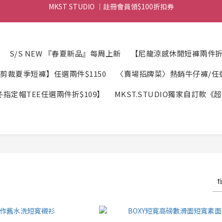
MKST STUDIO ｜ 全店滿$999元 免運
MKST STUDIO ｜ 全店滿$999元 免運
S/S NEW 『春夏新品』每周上新
【尼龍涼感休閒短褲兩件折$
剪裁夏季短褲】任選兩件$1150
〈賣場招牌菜〉熱銷牛仔褲/任選2
指定帽TEE任選兩件折$109】
MKST.STUDIO獨家自訂款