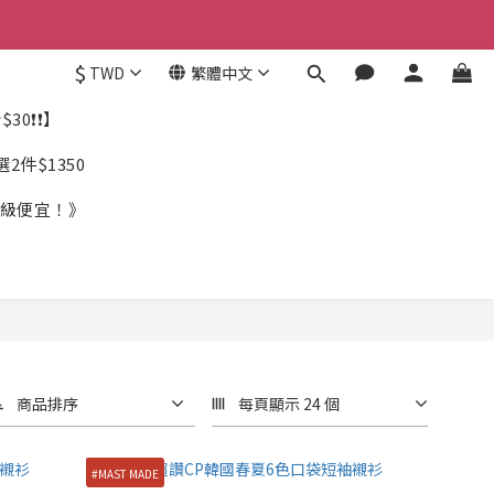
$
TWD
繁體中文
30❗❗】
件$1350
《超級便宜！》
商品排序
每頁顯示 24 個
#MAST MADE